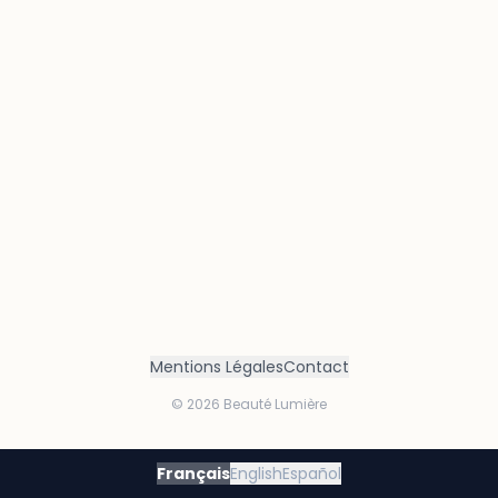
Mentions Légales
Contact
©
2026
Beauté Lumière
Français
English
Español