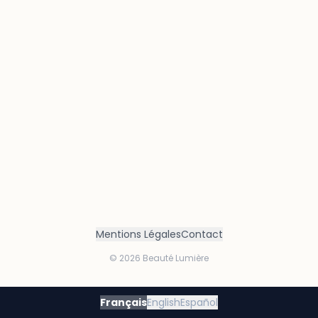
Mentions Légales
Contact
©
2026
Beauté Lumière
Français
English
Español