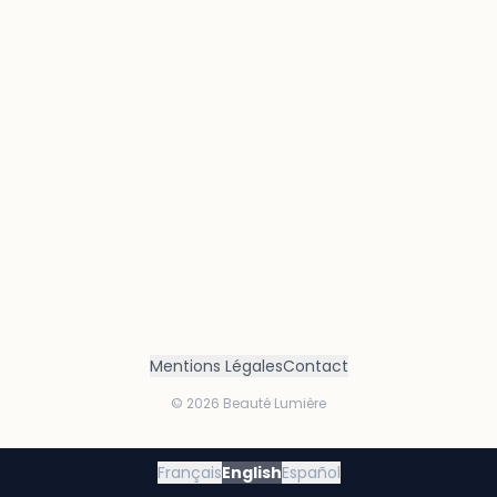
Mentions Légales
Contact
©
2026
Beauté Lumière
Français
English
Español