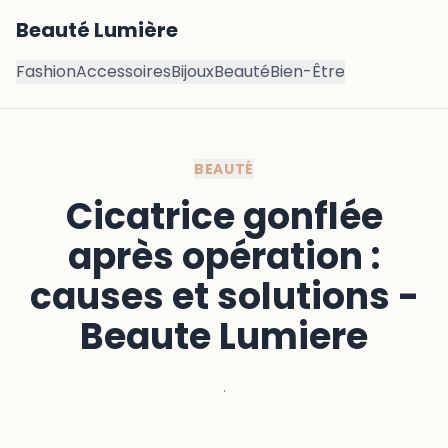
Beauté Lumière
Fashion
Accessoires
Bijoux
Beauté
Bien-Être
BEAUTÉ
Cicatrice gonflée
après opération :
causes et solutions -
Beaute Lumiere
·